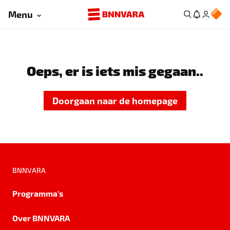
Menu
Oeps, er is iets mis gegaan..
Doorgaan naar de homepage
BNNVARA
Programma's
Over BNNVARA