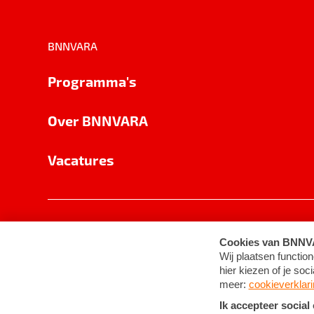
BNNVARA
Programma's
Over BNNVARA
Vacatures
Privacy
Cookie-instellingen
Algemene 