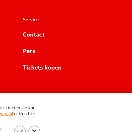
Service
Contact
Pers
Tickets kopen
RSIN 8531 62 402