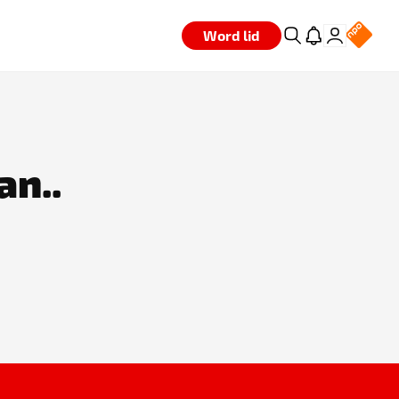
Word lid
an..