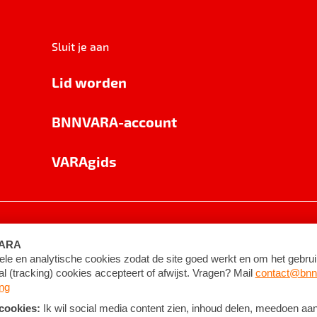
Sluit je aan
Lid worden
BNNVARA-account
VARAgids
voorwaarden
©
2026
BNNVARA