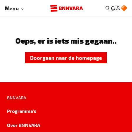
Menu
Oeps, er is iets mis gegaan..
Doorgaan naar de homepage
BNNVARA
Programma's
Over BNNVARA