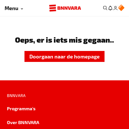
Menu
Oeps, er is iets mis gegaan..
Doorgaan naar de homepage
BNNVARA
Programma's
Over BNNVARA