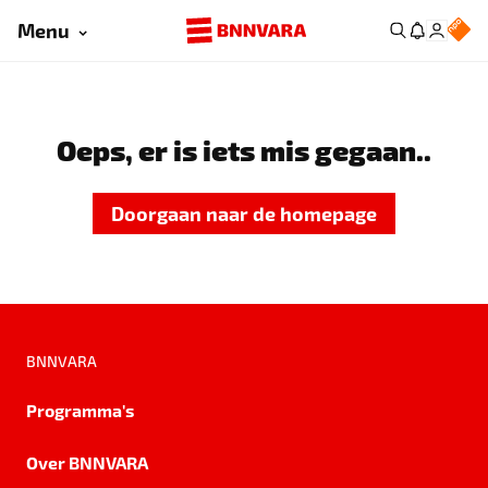
Menu
Oeps, er is iets mis gegaan..
Doorgaan naar de homepage
BNNVARA
Programma's
Over BNNVARA