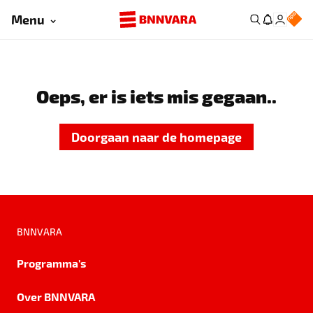
Menu
Oeps, er is iets mis gegaan..
Doorgaan naar de homepage
BNNVARA
Programma's
Over BNNVARA