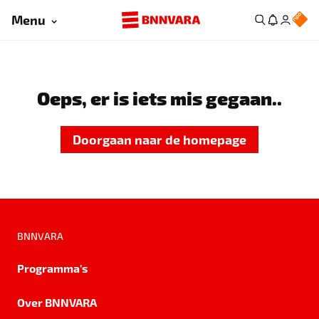
Menu
Oeps, er is iets mis gegaan..
Doorgaan naar de homepage
BNNVARA
Programma's
Over BNNVARA