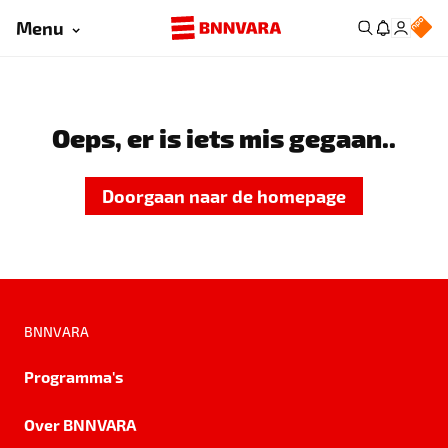
Menu
Oeps, er is iets mis gegaan..
Doorgaan naar de homepage
BNNVARA
Programma's
Over BNNVARA