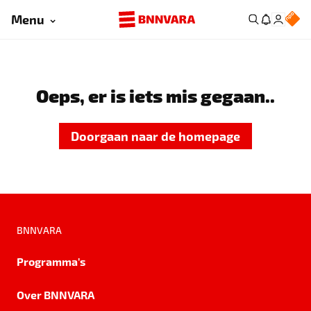
Menu
Oeps, er is iets mis gegaan..
Doorgaan naar de homepage
BNNVARA
Programma's
Over BNNVARA