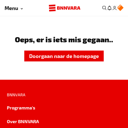
Menu
Oeps, er is iets mis gegaan..
Doorgaan naar de homepage
BNNVARA
Programma's
Over BNNVARA