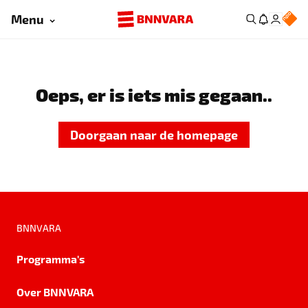
Menu
Oeps, er is iets mis gegaan..
Doorgaan naar de homepage
BNNVARA
Programma's
Over BNNVARA