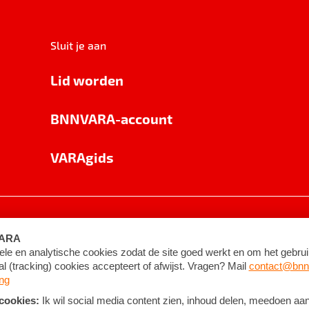
Sluit je aan
Lid worden
BNNVARA-account
VARAgids
voorwaarden
©
2026
BNNVARA