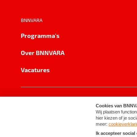
BNNVARA
Programma's
Over BNNVARA
Vacatures
Privacy
Cookie-instellingen
Algemene 