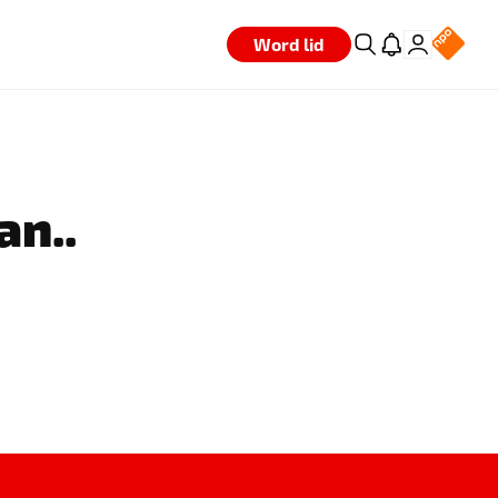
Word lid
an..