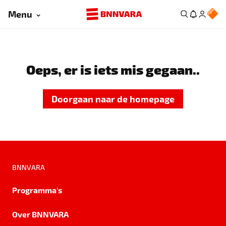
Menu
Oeps, er is iets mis gegaan..
Doorgaan naar de homepage
BNNVARA
Programma's
Over BNNVARA