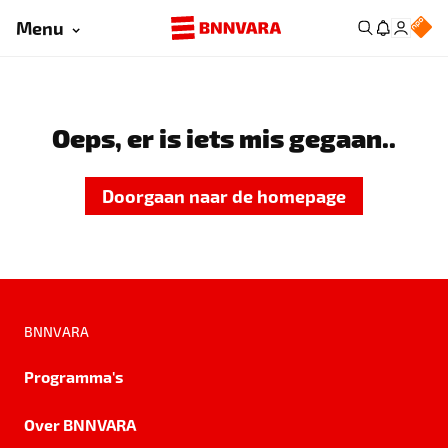
Menu
Oeps, er is iets mis gegaan..
Doorgaan naar de homepage
BNNVARA
Programma's
Over BNNVARA