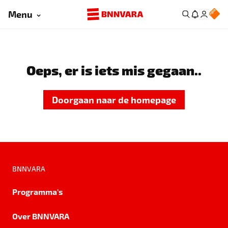
Menu
Oeps, er is iets mis gegaan..
Doorgaan naar de homepage
BNNVARA
Programma's
Over BNNVARA