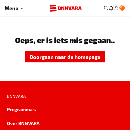
Menu
Oeps, er is iets mis gegaan..
Doorgaan naar de homepage
BNNVARA
Programma's
Over BNNVARA