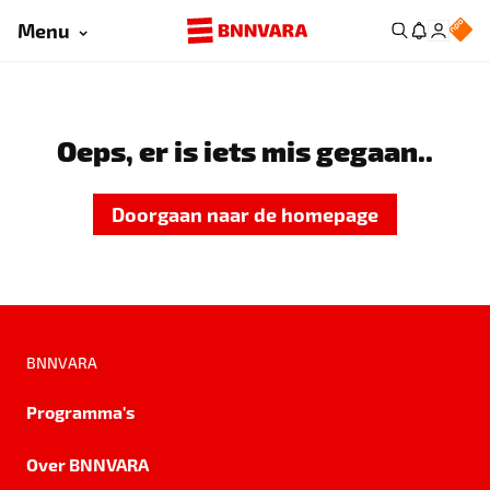
Menu
Oeps, er is iets mis gegaan..
Doorgaan naar de homepage
BNNVARA
Programma's
Over BNNVARA