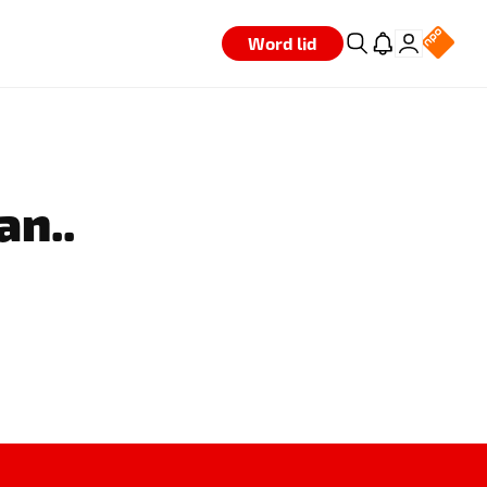
Word lid
an..