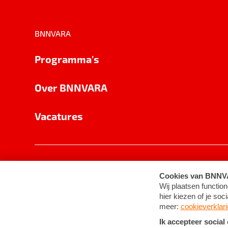
BNNVARA
Programma's
Over BNNVARA
Vacatures
Privacy
Cookie-instellingen
Algemene 