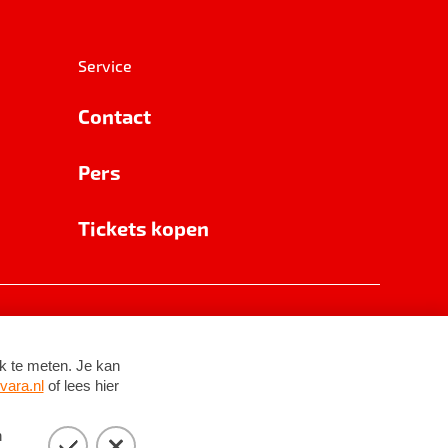
Service
Contact
Pers
Tickets kopen
RSIN 8531 62 402