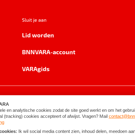
Sluit je aan
Lid worden
BNNVARA-account
VARAgids
voorwaarden
©
2026
BNNVARA