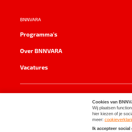
BNNVARA
Programma's
Over BNNVARA
Vacatures
Privacy
Cookie-instellingen
Algemene 