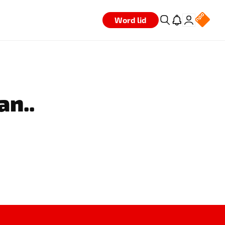
Word lid
an..