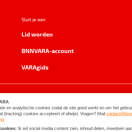
Sluit je aan
Lid worden
BNNVARA-account
VARAgids
voorwaarden
©
2026
BNNVARA