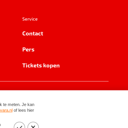
Service
Contact
Pers
Tickets kopen
RSIN 8531 62 402