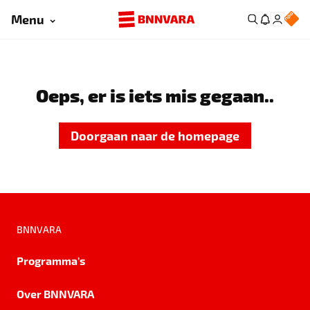
Menu
Oeps, er is iets mis gegaan..
Doorgaan naar de homepage
BNNVARA
Programma's
Over BNNVARA