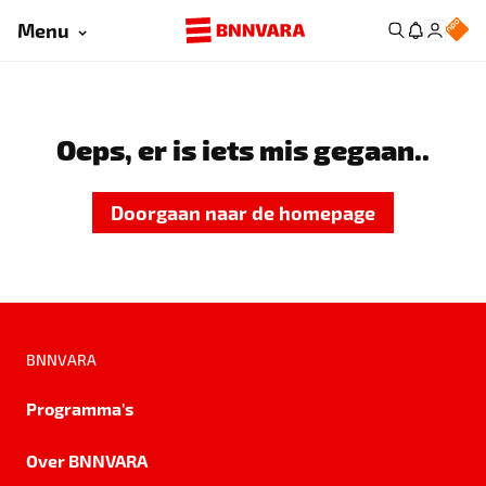
Menu
Oeps, er is iets mis gegaan..
Doorgaan naar de homepage
BNNVARA
Programma's
Over BNNVARA