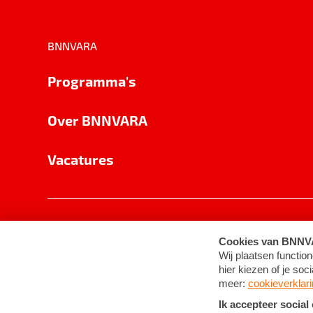
BNNVARA
Programma's
Over BNNVARA
Vacatures
Privacy
Cookie-instellingen
Algemene 