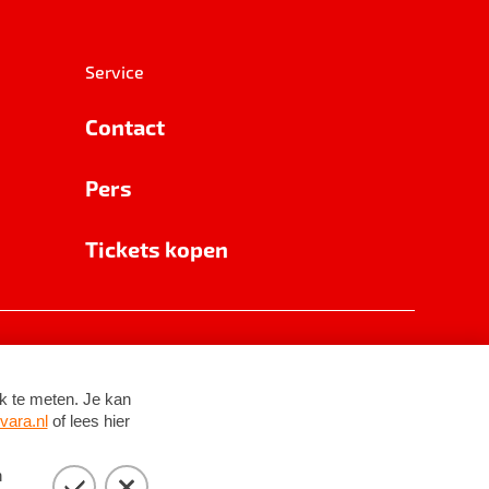
Service
Contact
Pers
Tickets kopen
RSIN 8531 62 402