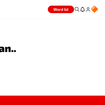
Word lid
an..