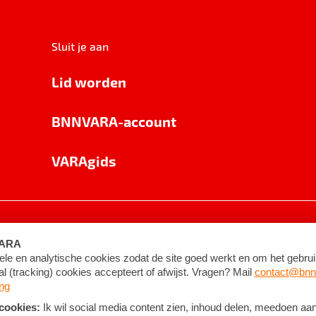
Sluit je aan
Lid worden
BNNVARA-account
VARAgids
voorwaarden
©
2026
BNNVARA