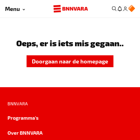
Menu
Oeps, er is iets mis gegaan..
Doorgaan naar de homepage
BNNVARA
Programma's
Over BNNVARA