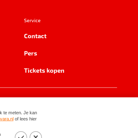
Service
Contact
Pers
Tickets kopen
RSIN 8531 62 402