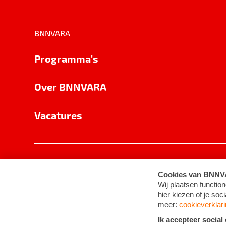
BNNVARA
Programma's
Over BNNVARA
Vacatures
Privacy
Cookie-instellingen
Algemene 