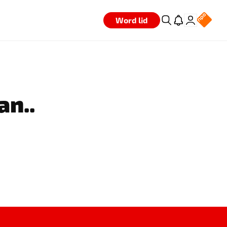
Word lid
an..