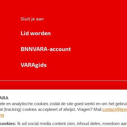
Sluit je aan
Lid worden
BNNVARA-account
VARAgids
voorwaarden
©
2026
BNNVARA