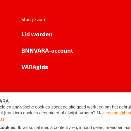
Sluit je aan
Lid worden
BNNVARA-account
VARAgids
voorwaarden
©
2026
BNNVARA