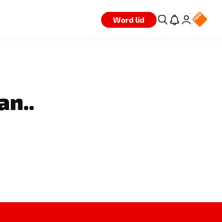
Word lid
an..