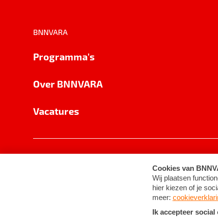
BNNVARA
Programma's
Over BNNVARA
Vacatures
Privacy
Cookie-instellingen
Algemene 