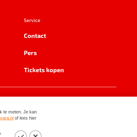
Service
Contact
Pers
Tickets kopen
RSIN 8531 62 402