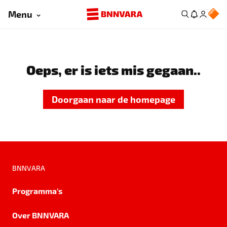
Menu
Oeps, er is iets mis gegaan..
Doorgaan naar de homepage
BNNVARA
Programma's
Over BNNVARA