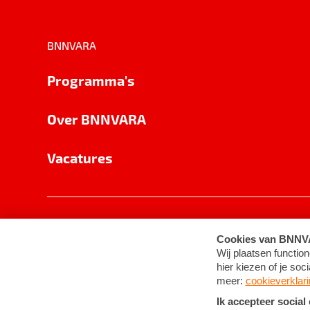
BNNVARA
Programma's
Over BNNVARA
Vacatures
Privacy
Cookie-instellingen
Algemene 