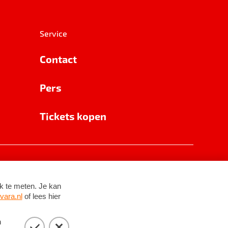
Service
Contact
Pers
Tickets kopen
RSIN 8531 62 402