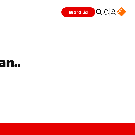
Word lid
an..