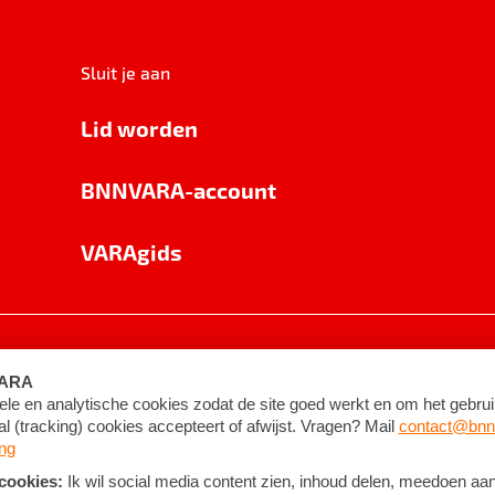
Sluit je aan
Lid worden
BNNVARA-account
VARAgids
voorwaarden
©
2026
BNNVARA