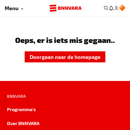
Menu
Oeps, er is iets mis gegaan..
Doorgaan naar de homepage
BNNVARA
Programma's
Over BNNVARA