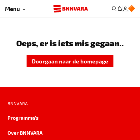
Menu
Oeps, er is iets mis gegaan..
Doorgaan naar de homepage
BNNVARA
Programma's
Over BNNVARA