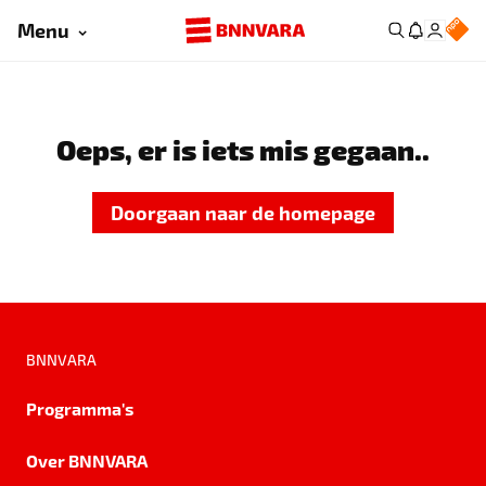
Menu
Oeps, er is iets mis gegaan..
Doorgaan naar de homepage
BNNVARA
Programma's
Over BNNVARA