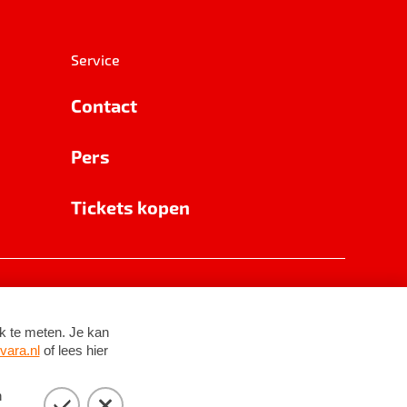
Service
Contact
Pers
Tickets kopen
RSIN 8531 62 402