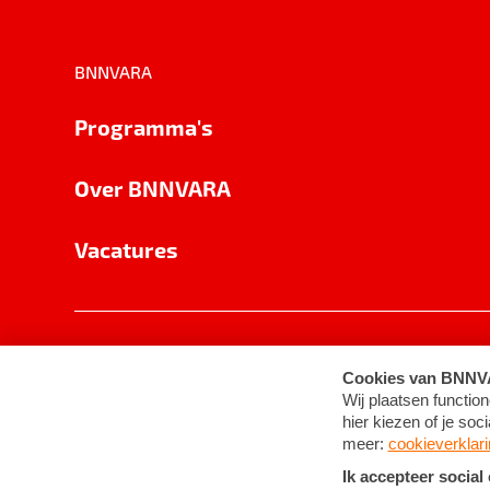
BNNVARA
Programma's
Over BNNVARA
Vacatures
Privacy
Cookie-instellingen
Algemene 