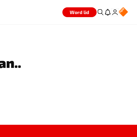
Word lid
an..