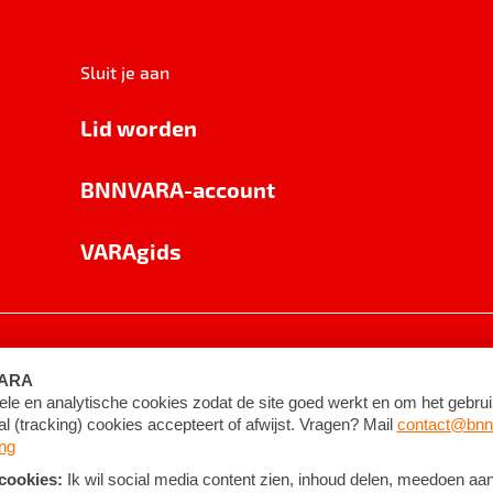
Sluit je aan
Lid worden
BNNVARA-account
VARAgids
voorwaarden
©
2026
BNNVARA