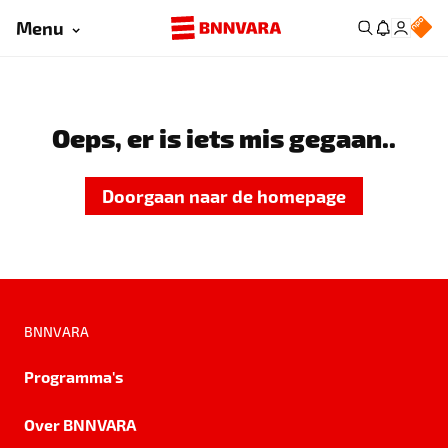
Menu
Oeps, er is iets mis gegaan..
Doorgaan naar de homepage
BNNVARA
Programma's
Over BNNVARA