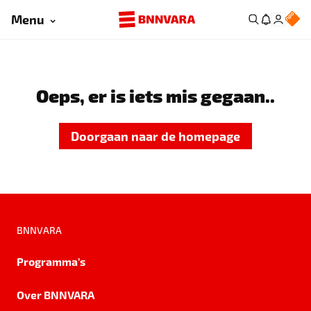
Menu
Oeps, er is iets mis gegaan..
Doorgaan naar de homepage
BNNVARA
Programma's
Over BNNVARA