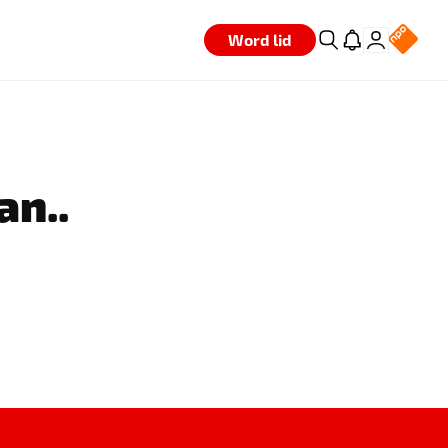
Word lid
an..