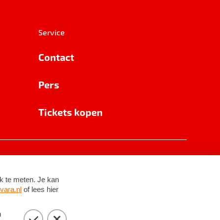
Service
Contact
Pers
Tickets kopen
RSIN 8531 62 402