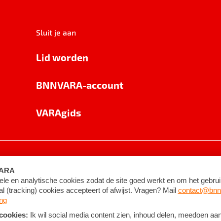
Sluit je aan
Lid worden
BNNVARA-account
VARAgids
voorwaarden
©
2026
BNNVARA