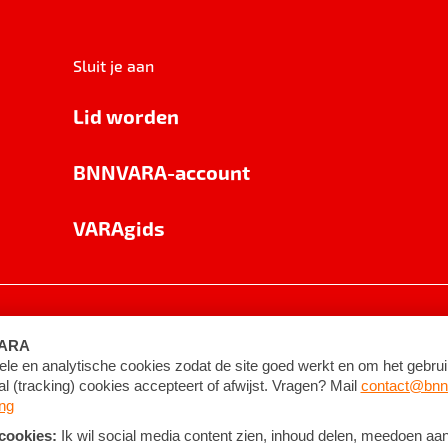
Sluit je aan
Lid worden
BNNVARA-account
VARAgids
voorwaarden
©
2026
BNNVARA