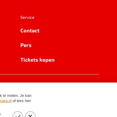
Service
Contact
Pers
Tickets kopen
RSIN 8531 62 402