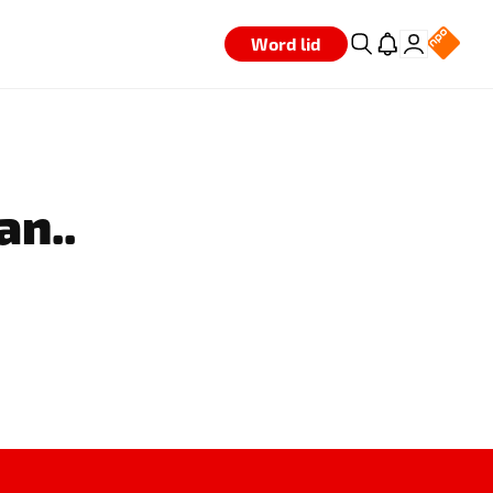
Word lid
an..