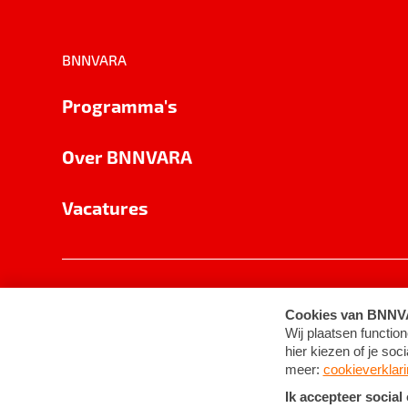
BNNVARA
Programma's
Over BNNVARA
Vacatures
Privacy
Cookie-instellingen
Algemene 