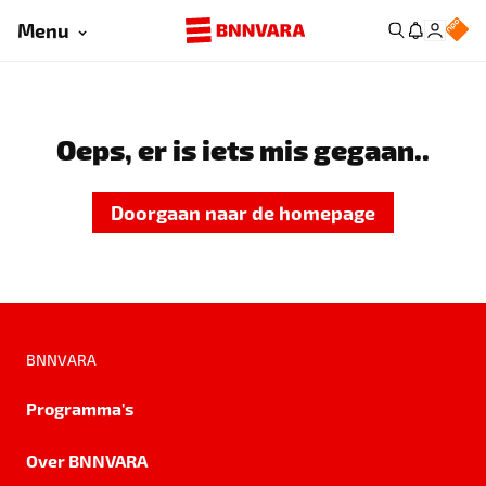
Menu
Oeps, er is iets mis gegaan..
Doorgaan naar de homepage
BNNVARA
Programma's
Over BNNVARA