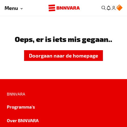
Menu
Oeps, er is iets mis gegaan..
Doorgaan naar de homepage
BNNVARA
Programma's
Over BNNVARA