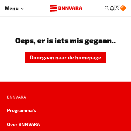
Menu
Oeps, er is iets mis gegaan..
Doorgaan naar de homepage
BNNVARA
Programma's
Over BNNVARA