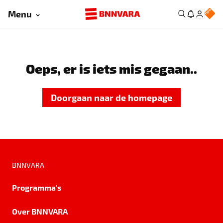
Menu
Oeps, er is iets mis gegaan..
Doorgaan naar de homepage
BNNVARA
Programma's
Over BNNVARA