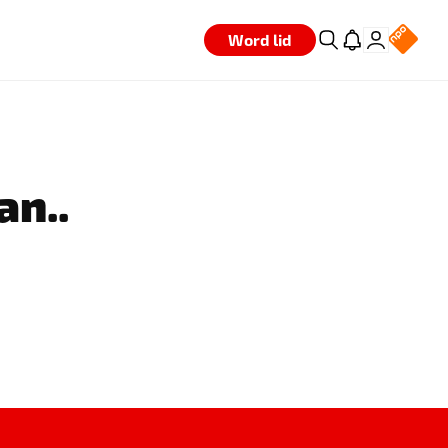
Word lid
an..