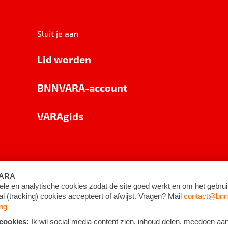
Sluit je aan
Lid worden
BNNVARA-account
VARAgids
voorwaarden
©
2026
BNNVARA