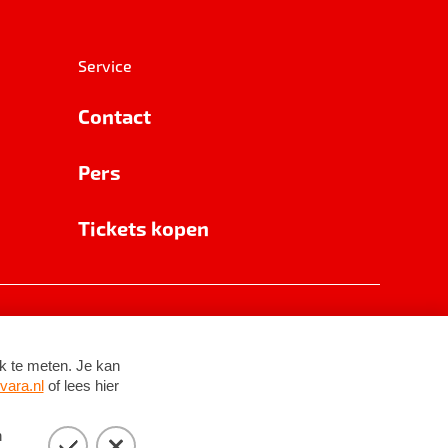
Service
Contact
Pers
Tickets kopen
RSIN 8531 62 402