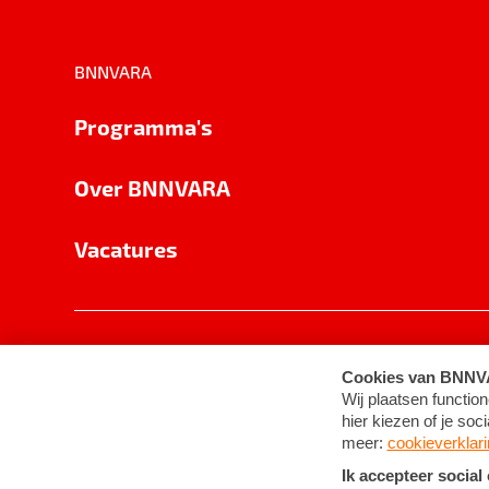
BNNVARA
Programma's
Over BNNVARA
Vacatures
Privacy
Cookie-instellingen
Algemene 