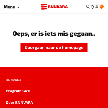
Menu
Oeps, er is iets mis gegaan..
Doorgaan naar de homepage
BNNVARA
Programma's
Over BNNVARA