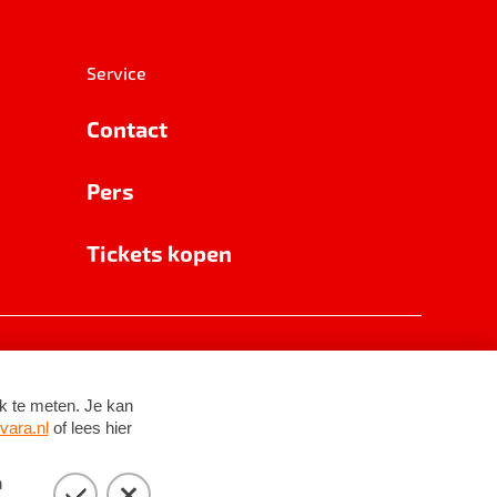
Service
Contact
Pers
Tickets kopen
RSIN 8531 62 402