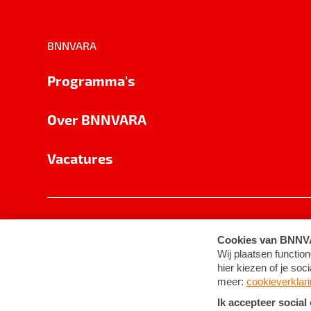
BNNVARA
Programma's
Over BNNVARA
Vacatures
Privacy
Cookie-instellingen
Algemene 