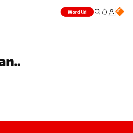
Word lid
an..