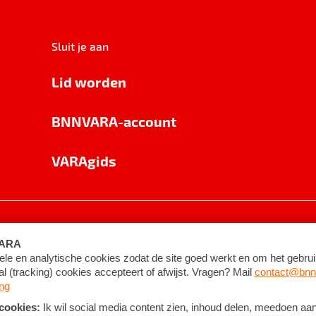
Sluit je aan
Lid worden
BNNVARA-account
VARAgids
voorwaarden
©
2026
BNNVARA