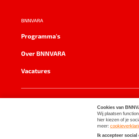
BNNVARA
Programma's
Over BNNVARA
Vacatures
Privacy
Cookie-instellingen
Algemene 