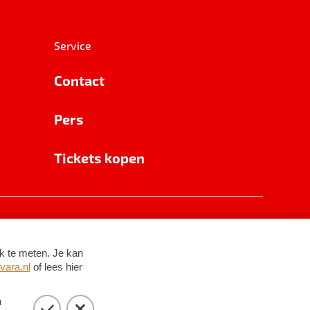
Service
Contact
Pers
Tickets kopen
RSIN 8531 62 402