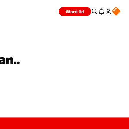
Word lid
an..