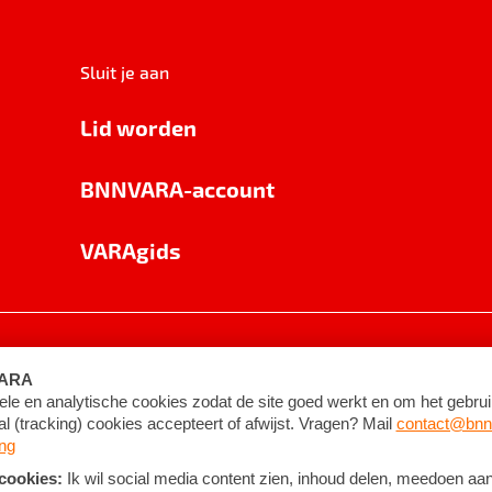
Sluit je aan
Lid worden
BNNVARA-account
VARAgids
voorwaarden
©
2026
BNNVARA