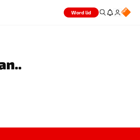
Word lid
an..