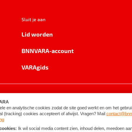
Sluit je aan
Lid worden
BNNVARA-account
VARAgids
voorwaarden
©
2026
BNNVARA