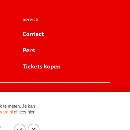
Service
Contact
Pers
Tickets kopen
RSIN 8531 62 402