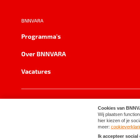
BNNVARA
Programma's
Over BNNVARA
Vacatures
Privacy
Cookie-instellingen
Algemene 