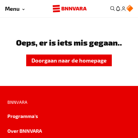
Menu
Oeps, er is iets mis gegaan..
Doorgaan naar de homepage
BNNVARA
Programma's
Over BNNVARA