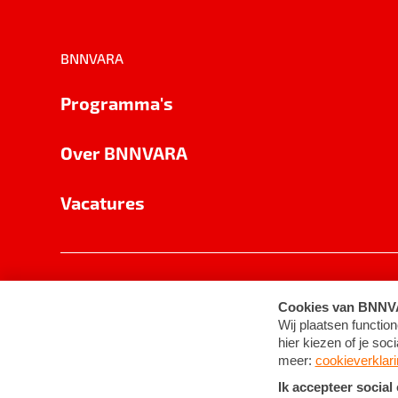
BNNVARA
Programma's
Over BNNVARA
Vacatures
Privacy
Cookie-instellingen
Algemene 