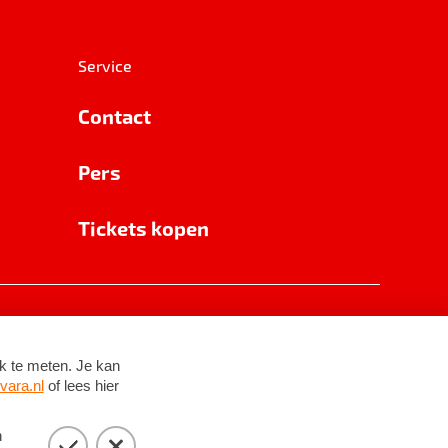
Service
Contact
Pers
Tickets kopen
RSIN 8531 62 402