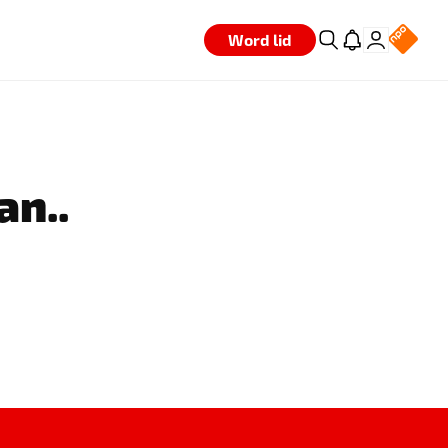
Word lid
an..