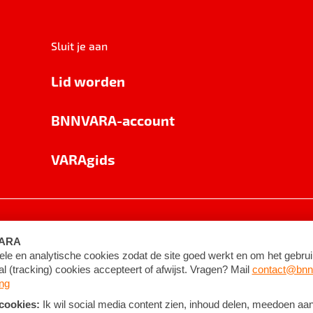
Sluit je aan
Lid worden
BNNVARA-account
VARAgids
voorwaarden
©
2026
BNNVARA