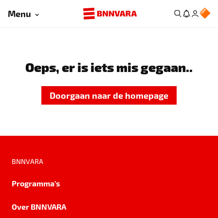
Menu
Oeps, er is iets mis gegaan..
Doorgaan naar de homepage
BNNVARA
Programma's
Over BNNVARA