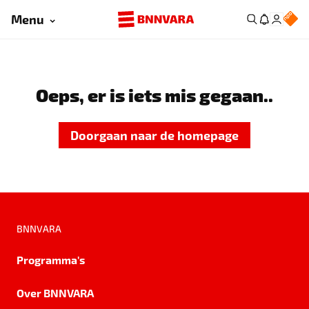
Menu
Oeps, er is iets mis gegaan..
Doorgaan naar de homepage
BNNVARA
Programma's
Over BNNVARA