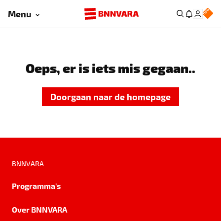
Menu
Oeps, er is iets mis gegaan..
Doorgaan naar de homepage
BNNVARA
Programma's
Over BNNVARA