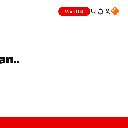
Word lid
an..