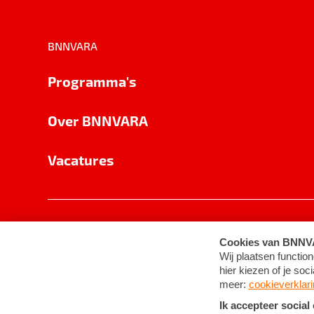
BNNVARA
Programma's
Over BNNVARA
Vacatures
Privacy
Cookie-instellingen
Algemene 