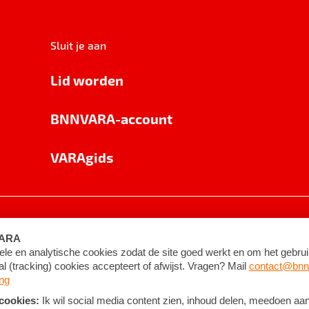
Sluit je aan
Lid worden
BNNVARA-account
VARAgids
voorwaarden
©
2026
BNNVARA