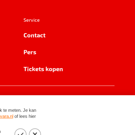
Service
Contact
Pers
Tickets kopen
RSIN 8531 62 402